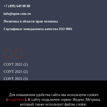
+7 (499) 649 00 80
info@open-com.ru
Политика в области прав человека
Сертификат менеджмента качества ISO 9001
СОУТ 2021 (1)
СОУТ 2021 (2)
СОУТ 2021 (3)
СОУТ 2021 (4)
СОУТ 2022
Для повышения удобства сайта мы используем cookies
(
подробнее
). К сайту подключен сервис Яндекс.Метрика,
СОУТ 2023
который также использует файлы cookie.