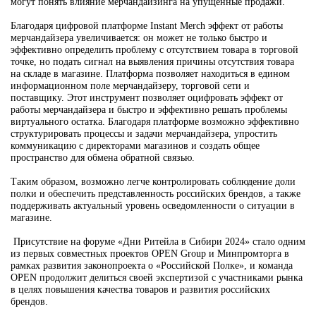
могут понять влияние мерчандайзинга на упущенные продажи.
Благодаря цифровой платформе Instant Merch эффект от работы
мерчандайзера увеличивается: он может не только быстро и
эффективно определить проблему с отсутствием товара в торговой
точке, но подать сигнал на выявления причины отсутствия товара
на складе в магазине. Платформа позволяет находиться в едином
информационном поле мерчандайзеру, торговой сети и
поставщику. Этот инструмент позволяет оцифровать эффект от
работы мерчандайзера и быстро и эффективно решать проблемы
виртуального остатка. Благодаря платформе возможно эффективно
структурировать процессы и задачи мерчандайзера, упростить
коммуникацию с директорами магазинов и создать общее
пространство для обмена обратной связью.
Таким образом, возможно легче контролировать соблюдение доли
полки и обеспечить представленность российских брендов, а также
поддерживать актуальный уровень осведомленности о ситуации в
магазине.
Присутствие на форуме «Дни Ритейла в Сибири 2024» стало одним
из первых совместных проектов OPEN Group и Минпромторга в
рамках развития законопроекта о «Российской Полке», и команда
OPEN продолжит делиться своей экспертизой с участниками рынка
в целях повышения качества товаров и развития российских
брендов.