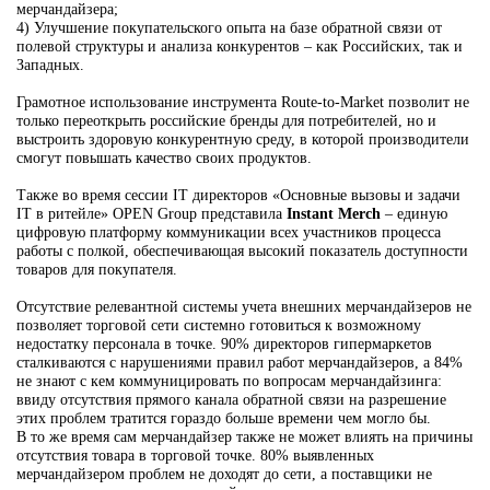
мерчандайзера;
4) Улучшение покупательского опыта на базе обратной связи от
полевой структуры и анализа конкурентов – как Российских, так и
Западных.
Грамотное использование инструмента Route-to-Market позволит не
только переоткрыть российские бренды для потребителей, но и
выстроить здоровую конкурентную среду, в которой производители
смогут повышать качество своих продуктов.
Также во время сессии IT директоров «Основные вызовы и задачи
IT в ритейле» OPEN Group представила
Instant Merch
– единую
цифровую платформу коммуникации всех участников процесса
работы с полкой, обеспечивающая высокий показатель доступности
товаров для покупателя.
Отсутствие релевантной системы учета внешних мерчандайзеров не
позволяет торговой сети системно готовиться к возможному
недостатку персонала в точке. 90% директоров гипермаркетов
сталкиваются с нарушениями правил работ мерчандайзеров, а 84%
не знают с кем коммуницировать по вопросам мерчандайзинга:
ввиду отсутствия прямого канала обратной связи на разрешение
этих проблем тратится гораздо больше времени чем могло бы.
В то же время сам мерчандайзер также не может влиять на причины
отсутствия товара в торговой точке. 80% выявленных
мерчандайзером проблем не доходят до сети, а поставщики не